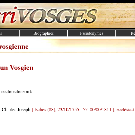
s
Biographies
Pseudonymes
Re
vosgienne
un Vosgien
a recherche sont:
E
[
]
Charles Joseph
Isches (88), 23/10/1755 - ??, 00/00/1811
, ecclésias