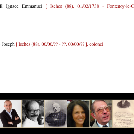
E
[
Ignace Emmanuel
Isches (88), 01/02/1738 - Fontenoy-le-
E
[
]
Joseph
Isches (88), 00/00/?? - ??, 00/00/??
, colonel